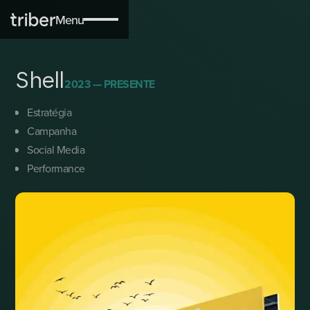
Política de Cookies
Sobre Nós
Menu
Serviços
Shell
2023 — PRESENTE
Blog
Estratégia
Contactos
Campanha
Social Media
Performance