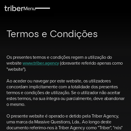
Política de Cookies
Sobre Nós
Menu
Serviços
Termos e Condições
Blog
Contactos
Os presentes termos e condições regem a utilização do
website
www.triber.agency
(doravante referido apenas como
"website").
Ao aceder ou navegar por este website, os utilizadores
concordam implicitamente com a totalidade dos presentes
termos e condições de utilização. Se o utilizador não aceitar
estes termos, na sua íntegra ou parcialmente, deve abandonar
o mesmo.
O presente website é operado e detido pela Triber Agency,
uma marca da Massive Questions, Lda.. Ao longo deste
documento referimo-nos à Triber Agency como "Triber", "nós"